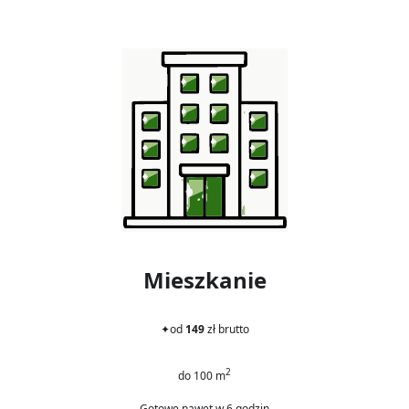
Mieszkanie
✦
od
149
zł brutto
2
do 100 m
Gotowe nawet w 6 godzin