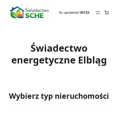
Przejdź
do
Nr. uprawnień
45133
treści
Świadectwo
energetyczne Elbląg
Wybierz typ nieruchomości