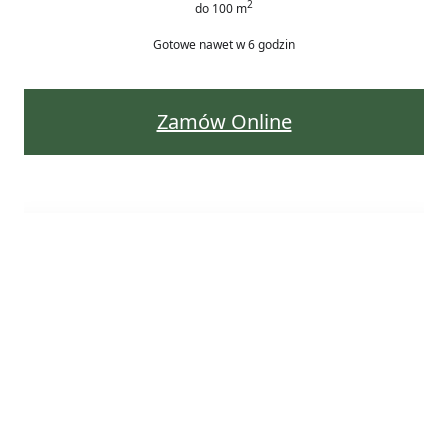
2
do 100 m
Gotowe nawet w 6 godzin
Zamów Online
Twój koszyk
(pozycje: 0)
Produkt
Szczegóły
Łącznie
P
Kwota
0,00 zł