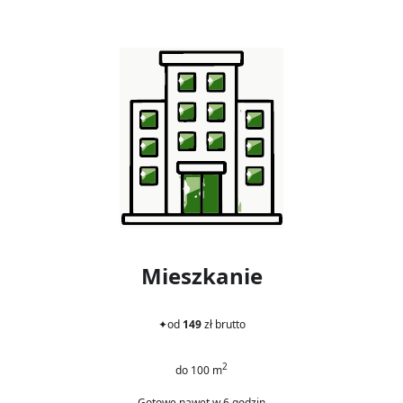
Mieszkanie
✦
od
149
zł brutto
2
do 100 m
Gotowe nawet w 6 godzin