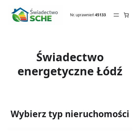
Przejdź
do
Nr. uprawnień
45133
treści
Świadectwo
energetyczne Łódź
Wybierz typ nieruchomości